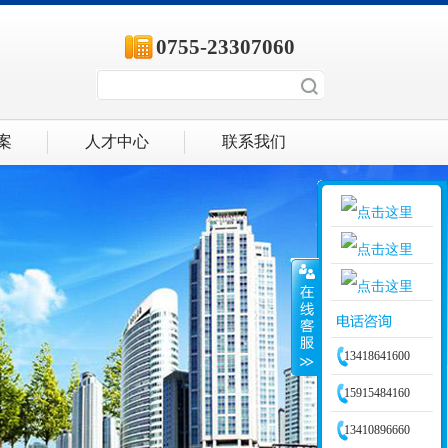
0755-23307060
案
人才中心
联系我们
客服一
客服二
13418641600
客服三
15915484160
13410896660