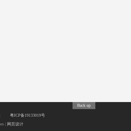
Back up
园C栋
粤ICP备19133019号
om
|
网页设计