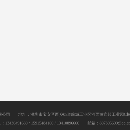
有限公司 地址：深圳市宝安区西乡街道航城工业区河西黄岗岭工业
0491680 / 15915484160 / 13410896660 邮箱：
807895699@qq.c