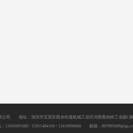
有限公司 地址：深圳市宝安区西乡街道航城工业区河西黄岗岭工业
0491680 / 15915484160 / 13410896660 邮箱：
807895699@qq.c