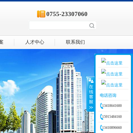
0755-23307060
案
人才中心
联系我们
客服一
客服二
13418641600
客服三
15915484160
13410896660