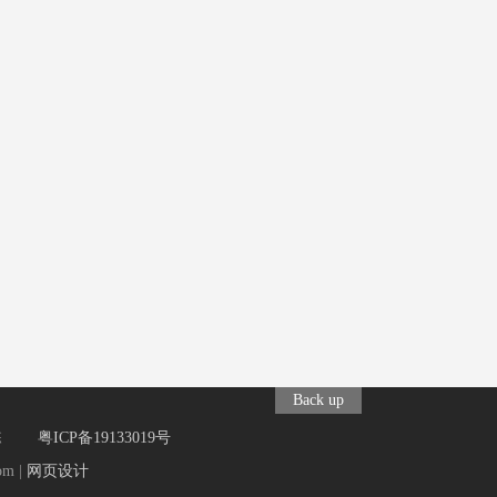
Back up
园C栋
粤ICP备19133019号
om
|
网页设计